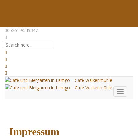
05261 9349347
Toggle
navigati
Impressum