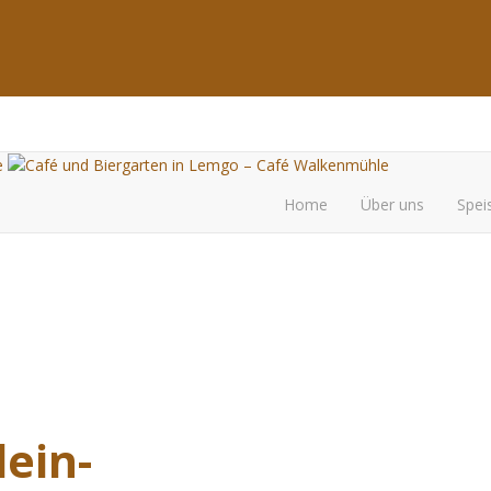
Home
Über uns
Spei
ein-