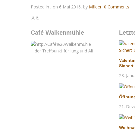
Posted in , on 6 Mai 2016, by
Mfleer
,
0 Comments
[a,g]
Café Walkenmühle
Letzt
... der Treffpunkt für Jung und Alt
Valenti
Sichert
28. Janu
Öffnun
21. Dez
Weihna